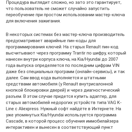
Процедура выглядит сложно, но зато это гарантирует,
что пользователь не сможет случайно запустить
переобучение при простом использовании мастер-ключа
для включения зажигания.
В некоторых системах без мастер-ключа производитель
предусматривает аварийные пин-коды для
программирования ключей. На старых Renault пин-код
высчитывают через программу Trantir по шифру, который
нанесен внутри корпуса ключа, на Kia/Hyundai до 2007
года выпуска определяется по последним цифрам VIN
даже без специальных программ (онлайн-сервисы), и так
далее. Сам ввод кода выполняется и штатными
средствами автомобиля (у Renault внутрисалонной
кнопкой блокировки дверей) и через диагностический
разъем. В этом случае придется купить адаптер, для
старых автомобилей недорогих устройств типа VAG K-
Line c Aliexpress. Нужный софт найдёте в Интернете. На
уже упомянутых Kia/Hyundai используется программа
Cascade, в которой процесс обучения иммобилайзера
интерактивен и вынесен в соответствующий пункт