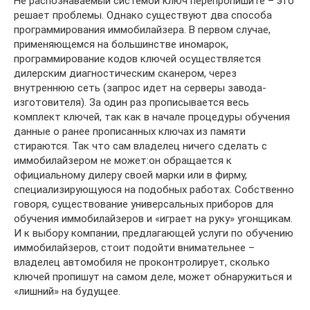
Не распознаваемый системой ключ перепропишите – это
решает проблемы. Однако существуют два способа
программирования иммобилайзера. В первом случае,
применяющемся на большинстве иномарок,
программирование кодов ключей осуществляется
дилерским диагностическим сканером, через
внутреннюю сеть (запрос идет на серверы завода-
изготовителя). За один раз прописывается весь
комплект ключей, так как в начале процедуры обучения
данные о ранее прописанных ключах из памяти
стираются. Так что сам владелец ничего сделать с
иммобилайзером не может:он обращается к
официальному дилеру своей марки или в фирму,
специализирующуюся на подобных работах. Собственно
говоря, существование универсальных приборов для
обучения иммобилайзеров и «играет на руку» угонщикам.
И к выбору компании, предлагающей услуги по обучению
иммобилайзеров, стоит подойти внимательнее –
владелец автомобиля не проконтролирует, сколько
ключей пропишут на самом деле, может обнаружиться и
«лишний» на будущее.