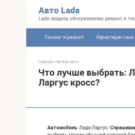
Перейти
Авто Lada
к
контенту
Lada: модели, обслуживание, ремонт и тю
Тюнинг и ремонт
Характеристики
Главная
»
Выбор авто
Что лучше выбрать: Л
Ларгус кросс?
Автомобиль
: Лада Ларгус.
Спрашива
выбрать между обычной версией Лада