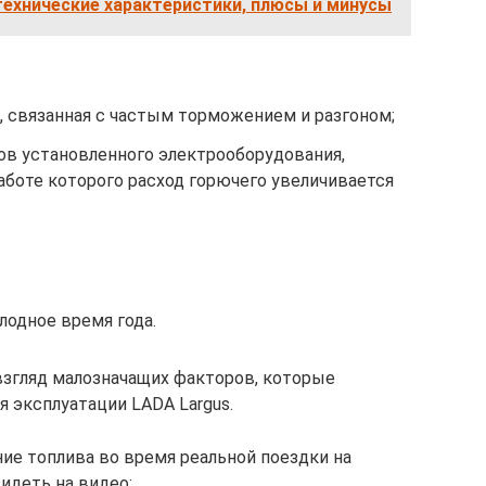
технические характеристики, плюсы и минусы
, связанная с частым торможением и разгоном;
ов установленного электрооборудования,
аботе которого расход горючего увеличивается
лодное время года.
 взгляд малозначащих факторов, которые
 эксплуатации LADA Largus.
ие топлива во время реальной поездки на
идеть на видео: