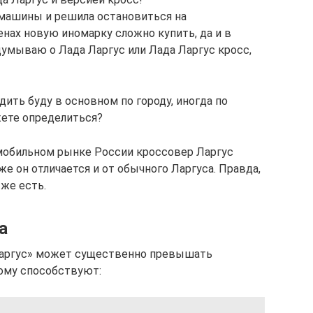
 машины и решила остановиться на
енах новую иномарку сложно купить, да и в
думываю о Лада Ларгус или Лада Ларгус кросс,
ить буду в основном по городу, иногда по
ете определиться?
омобильном рынке России кроссовер Ларгус
е он отличается и от обычного Ларгуса. Правда,
 же есть.
а
Ларгус» может существенно превышать
ому способствуют: