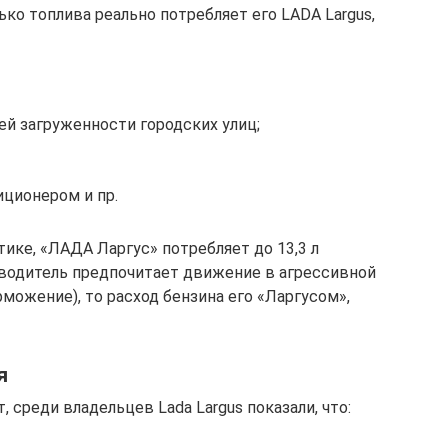
ко топлива реально потребляет его LADA Largus,
й загруженности городских улиц;
иционером и пр.
тике, «ЛАДА Ларгус» потребляет до 13,3 л
е водитель предпочитает движение в агрессивной
можение), то расход бензина его «Ларгусом»,
я
 среди владельцев Lada Largus показали, что: