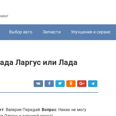
нинг
Выбор авто
Запчасти
Улучшения и сервис
ада Ларгус или Лада
ет
: Валерия Передий.
Вопрос
: Никак не могу
 Ларгус и версией кросс!