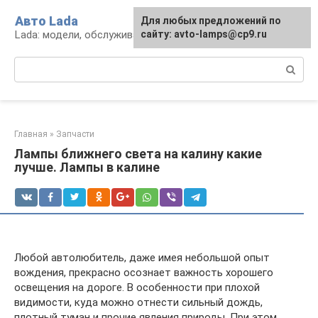
Перейти
Авто Lada
Для любых предложений по
к
Lada: модели, обслуживание, ремонт и тюнинг
сайту: avto-lamps@cp9.ru
контенту
Поиск:
Главная
»
Запчасти
Лампы ближнего света на калину какие
лучше. Лампы в калине
Любой автолюбитель, даже имея небольшой опыт
вождения, прекрасно осознает важность хорошего
освещения на дороге. В особенности при плохой
видимости, куда можно отнести сильный дождь,
плотный туман и прочие явления природы. При этом