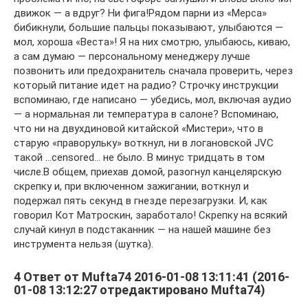
движок — а вдруг? Ни фига!Рядом парни из «Мерса»
бибикнули, большие пальцы показывают, улыбаются —
мол, хороша «Веста»! Я на них смотрю, улыбаюсь, киваю,
а сам думаю — персональному менеджеру лучше
позвонить или предохранитель сначала проверить, через
который питание идет на радио? Строчку инструкции
вспоминаю, где написано — убедись, мол, включая аудио
— а нормальная ли температура в салоне? Вспоминаю,
что ни на двухдиновой китайской «Мистери», что в
старую «праворульку» воткнул, ни в логановской JVC
такой …censored… не было. В минус тридцать в том
числе.В общем, приехав домой, разогнул канцелярскую
скрепку и, при включенном зажигании, воткнул и
подержал пять секунд в гнезде перезагрузки. И, как
говорил Кот Матроскин, заработало! Скрепку на всякий
случай кинул в подстаканник — на нашей машине без
инструмента нельзя (шутка).
4 Ответ от Mufta74 2016-01-08 13:11:41 (2016-
01-08 13:12:27 отредактировано Mufta74)