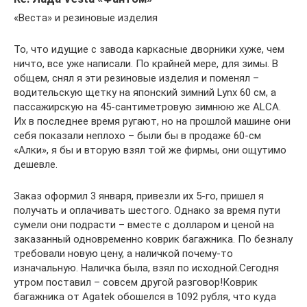
«Веста» и резиновые изделия
То, что идущие с завода каркасные дворники хуже, чем
ничто, все уже написали. По крайней мере, для зимы. В
общем, снял я эти резиновые изделия и поменял –
водительскую щетку на японский зимний Lynx 60 см, а
пассажирскую на 45-сантиметровую зимнюю же ALCA.
Их в последнее время ругают, но на прошлой машине они
себя показали неплохо – были бы в продаже 60-см
«Алки», я бы и вторую взял той же фирмы, они ощутимо
дешевле.
Заказ оформил 3 января, привезли их 5-го, пришел я
получать и оплачивать шестого. Однако за время пути
сумели они подрасти – вместе с долларом и ценой на
заказанный одновременно коврик багажника. По безналу
требовали новую цену, а наличкой почему-то
изначальную. Наличка была, взял по исходной.Сегодня
утром поставил – совсем другой разговор!Коврик
багажника от Agatek обошелся в 1092 рубля, что куда