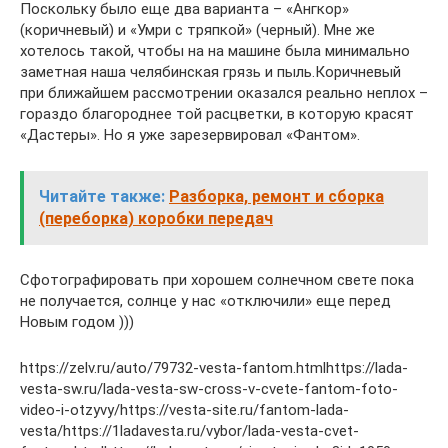
Поскольку было еще два варианта – «Ангкор»
(коричневый) и «Умри с тряпкой» (черный). Мне же
хотелось такой, чтобы на на машине была минимально
заметная наша челябинская грязь и пыль.Коричневый
при ближайшем рассмотрении оказался реально неплох –
гораздо благороднее той расцветки, в которую красят
«Дастеры». Но я уже зарезервировал «Фантом».
Читайте также:
Разборка, ремонт и сборка
(переборка) коробки передач
Сфотографировать при хорошем солнечном свете пока
не получается, солнце у нас «отключили» еще перед
Новым годом )))
https://zelv.ru/auto/79732-vesta-fantom.htmlhttps://lada-
vesta-sw.ru/lada-vesta-sw-cross-v-cvete-fantom-foto-
video-i-otzyvy/https://vesta-site.ru/fantom-lada-
vesta/https://1ladavesta.ru/vybor/lada-vesta-cvet-