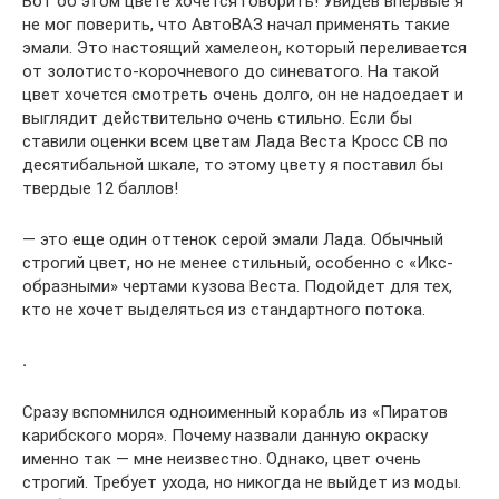
Вот об этом цвете хочется говорить! Увидев впервые я
не мог поверить, что АвтоВАЗ начал применять такие
эмали. Это настоящий хамелеон, который переливается
от золотисто-корочневого до синеватого. На такой
цвет хочется смотреть очень долго, он не надоедает и
выглядит действительно очень стильно. Если бы
ставили оценки всем цветам Лада Веста Кросс СВ по
десятибальной шкале, то этому цвету я поставил бы
твердые 12 баллов!
— это еще один оттенок серой эмали Лада. Обычный
строгий цвет, но не менее стильный, особенно с «Икс-
образными» чертами кузова Веста. Подойдет для тех,
кто не хочет выделяться из стандартного потока.
.
Сразу вспомнился одноименный корабль из «Пиратов
карибского моря». Почему назвали данную окраску
именно так — мне неизвестно. Однако, цвет очень
строгий. Требует ухода, но никогда не выйдет из моды.