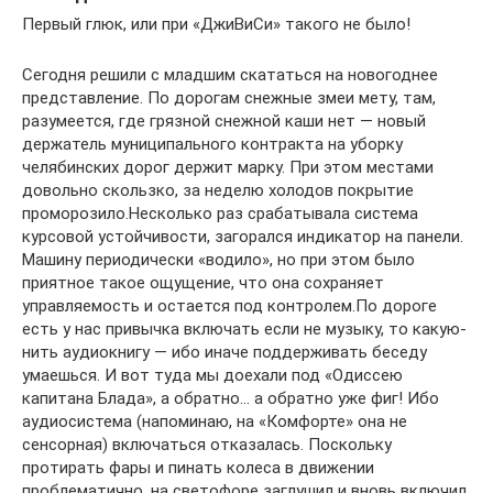
Первый глюк, или при «ДжиВиСи» такого не было!
Сегодня решили с младшим скататься на новогоднее
представление. По дорогам снежные змеи мету, там,
разумеется, где грязной снежной каши нет — новый
держатель муниципального контракта на уборку
челябинских дорог держит марку. При этом местами
довольно скользко, за неделю холодов покрытие
проморозило.Несколько раз срабатывала система
курсовой устойчивости, загорался индикатор на панели.
Машину периодически «водило», но при этом было
приятное такое ощущение, что она сохраняет
управляемость и остается под контролем.По дороге
есть у нас привычка включать если не музыку, то какую-
нить аудиокнигу — ибо иначе поддерживать беседу
умаешься. И вот туда мы доехали под «Одиссею
капитана Блада», а обратно… а обратно уже фиг! Ибо
аудиосистема (напоминаю, на «Комфорте» она не
сенсорная) включаться отказалась. Поскольку
протирать фары и пинать колеса в движении
проблематично, на светофоре заглушил и вновь включил