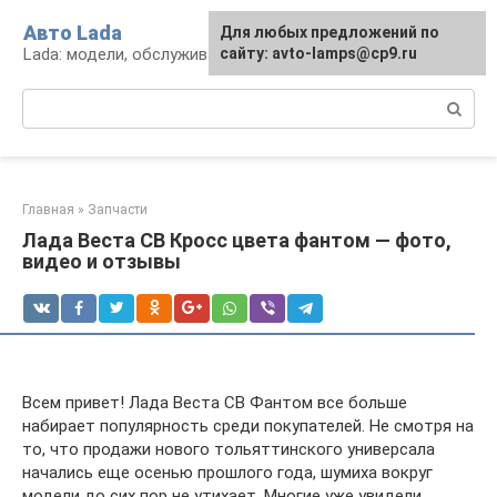
Перейти
Авто Lada
Для любых предложений по
к
Lada: модели, обслуживание, ремонт и тюнинг
сайту: avto-lamps@cp9.ru
контенту
Поиск:
Главная
»
Запчасти
Лада Веста СВ Кросс цвета фантом — фото,
видео и отзывы
Всем привет! Лада Веста СВ Фантом все больше
набирает популярность среди покупателей. Не смотря на
то, что продажи нового тольяттинского универсала
начались еще осенью прошлого года, шумиха вокруг
модели до сих пор не утихает. Многие уже увидели