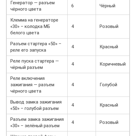
Генератор — разъем
6
Чёрный
чёрного цвета
Клемма на генераторе
«30» – колодка МБ
4
Розовый
белого цвета
Разъем стартера «50» –
4
Красный
реле его запуска
Реле пуска стартера —
4
Коричневый
чёрный разъем
Реле включения
зажигания — разъем
4
Голубой
чёрного цвета
Вывод замка зажигания
4
Красный
«50» – голубой разъем
Разъем замка зажигания
4
Розовый
«30» – зелёный разъем