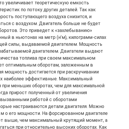
Это увеличивает теоретическую емкость
теристик по потоку других деталей. Так как
корость поступающего воздуха снизится, и
ться с воздухом. Двигатель больше не будет
боротов. Это приведет к «захлебыванию»
ный в ньютонах на метр (н’м), килограмм-силах
тящей силы, выдаваемой двигателем. Мощность
ырабатываемой двигателем. Двигатели выдают
ичества топлива при своем максимальном
ет оптимальным оборотам, заложенным в
ая мощность достигается при раскручивании
их наиболее эффективные. Максимальный
 при меньших оборотах, чем для максимальной
гда прирост полученный от увеличения
, вызванными работой с оборотами
орые настраиваются детали двигателя. Можно
ым о его мощности. На форсированном двигателе
т выше, чем максимальный крутящий момент, а
аться при относительно высоких оборотах. Как