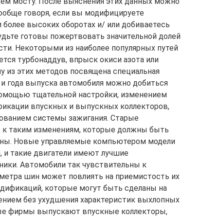
щем мосту. После выяснения этих данных можно
ообще говоря, если вы модифицируете
и более высоких оборотах и/ или добиваетесь
удьте готовы пожертвовать значительной долей
ти. Некоторыми из наиболее популярных путей
ется турбонаддув, впрыск окиси азота или
му из этих методов посвящена специальная
и и года выпуска автомобиля можно добиться
 помощью тщательной настройки, изменением
ификации впускных и выпускных коллекторов,
ованием системы зажигания. Старые
 к таким изменениям, которые должны быть
аны. Новые управляемые компьютером модели
, и такие двигатели имеют лучшие
ники. Автомобили так чувствительны к
аметра шин может повлиять на приемистость их
одификаций, которые могут быть сделаны на
нием без ухудшения характеристик выхлопных
ные фирмы выпускают впускные коллекторы,