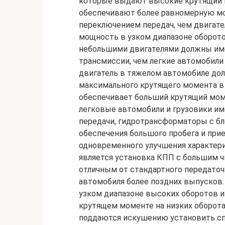
которые выдают высокие крутящий м
обеспечивают более равномерную мо
переключением передач, чем двига
мощность в узком диапазоне оборото
небольшими двигателями должны име
трансмиссии, чем легкие автомобили
двигатель в тяжелом автомобиле до
максимального крутящего момента в о
обеспечивает больший крутящий мом
легковые автомобили и грузовики им
передачи, гидротрансформаторы с бл
обеспечения большого пробега и прие
одновременного улучшения характери
является установка КПП с большим ч
отличным от стандартного передаточ
автомобиля более поздних выпусков.
узком диапазоне высоких оборотов 
крутящем моменте на низких оборота
поддаются искушению установить сп