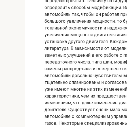
передачи прочтите табличку на веду
определить способы модификации. В
автомобиль так, чтобы он работал пр
большого увеличения мощности, то б
топливной экономичности и надежнос
увеличения мощности двигателя явля
установка другого двигателя. Каждо
литература. В зависимости от модел
заметных улучшений в его работе с
передаточного числа, типа шин, мод
замены распред-вала и совершенств
автомобили довольно чувствительны
тщательно спланированы и согласов
уже имеют многие из этих изменений
характеристики, чем их предшествен
изменениям, что даже изменение ди
двигателя. Существует очень мало м
автомобиле с компьютерным управле
газов. Некоторые специализирован