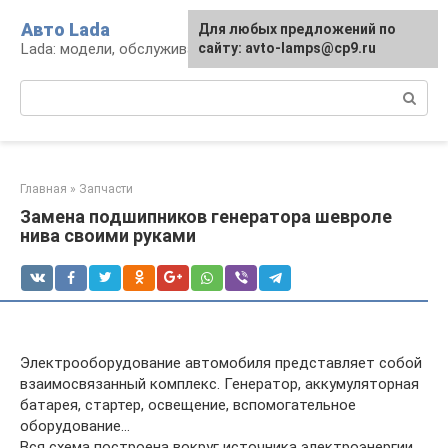
Перейти
Авто Lada
Для любых предложений по
к
Lada: модели, обслуживание, ремонт и тюнинг
сайту: avto-lamps@cp9.ru
контенту
Поиск:
Главная
»
Запчасти
Замена подшипников генератора шевроле
нива своими руками
Электрооборудование автомобиля представляет собой
взаимосвязанный комплекс. Генератор, аккумуляторная
батарея, стартер, освещение, вспомогательное
оборудование…
Вся схема построена вокруг источника электроэнергии.