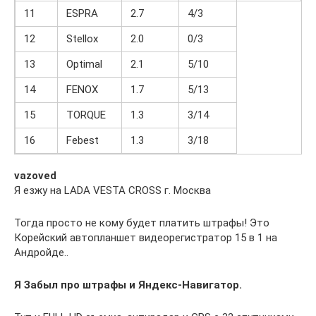
11
ESPRA
2.7
4/3
12
Stellox
2.0
0/3
13
Optimal
2.1
5/10
14
FENOX
1.7
5/13
15
TORQUE
1.3
3/14
16
Febest
1.3
3/18
vazoved
Я езжу на LADA VESTA CROSS г. Москва
Тогда просто не кому будет платить штрафы! Это
Корейский автопланшет видеорегистратор 15 в 1 на
Андройде..
Я Забыл про штрафы и Яндекс-Навигатор.