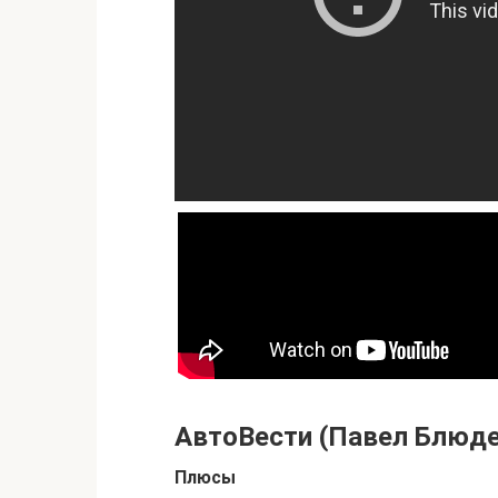
АвтоВести (Павел Блюд
Плюсы