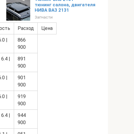
тюнинг салона, двигателя
НИВА ВАЗ 2131
Запчасти
ость
Расход
Цена
6.0 |
866
900
 6.4 |
891
900
6.0 |
901
900
6.0 |
919
900
 6.4 |
944
900