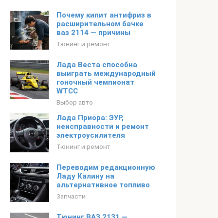
Почему кипит антифриз в
расширительном бачке
ваз 2114 — причины
Тюнинг и ремонт
Лада Веста способна
выиграть международный
гоночный чемпионат
WTCC
Выбор авто
Лада Приора: ЭУР,
неисправности и ремонт
электроусилителя
Тюнинг и ремонт
Переводим редакционную
Ладу Калину на
альтернативное топливо
Запчасти
Тюнинг ВАЗ 2131 —