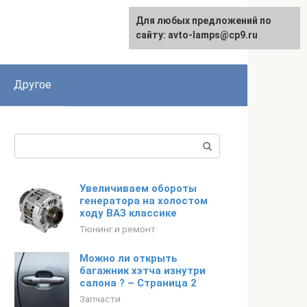
Для любых предложений по
сайту: avto-lamps@cp9.ru
Другое
Поиск:
Увеличиваем обороты
генератора на холостом
ходу ВАЗ классике
Тюнинг и ремонт
Можно ли открыть
багажник хэтча изнутри
салона ? – Страница 2
Запчасти