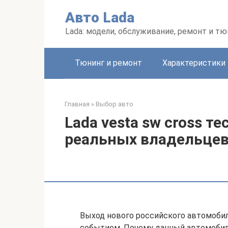
Перейти
Авто Lada
к
контенту
Lada: модели, обслуживание, ремонт и тю
Тюнинг и ремонт
Характеристики
Главная
»
Выбор авто
Lada vesta sw cross т
реальных владельце
Выход нового российского автомобил
событием. Почему данный автомобил