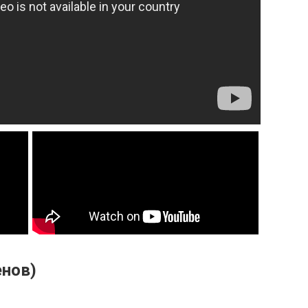
енов)